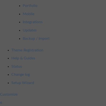
Portfolio
Mobile
Integrations
Updates
Backup / Import
Theme Registration
Help & Guides
Status
Change log
Setup Wizard
Customize
6
6