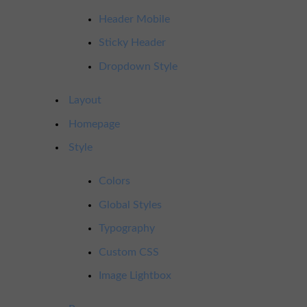
Header Mobile
Sticky Header
Dropdown Style
Layout
Homepage
Style
Colors
Global Styles
Typography
Custom CSS
Image Lightbox