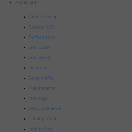
Advanced
Global Settings
Custom CSS
Performance
Site Loader
Site Search
Instagram
Google APIs
Maintenance
404 Page
WooCommerce
Catalog Mode
Infinite Scroll