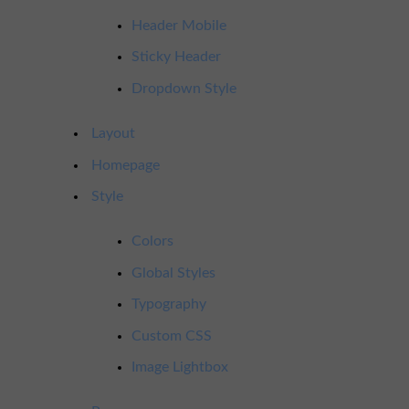
Header Mobile
Sticky Header
Dropdown Style
Layout
Homepage
Style
Colors
Global Styles
Typography
Custom CSS
Image Lightbox