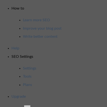
How to
Learn more SEO
Improve your blog post
Write better content
Help
SEO Settings
Settings
Tools
Plans
Upgrade