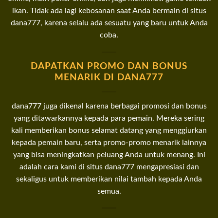
ikan. Tidak ada lagi kebosanan saat Anda bermain di situs
dana777, karena selalu ada sesuatu yang baru untuk Anda
coba.
DAPATKAN PROMO DAN BONUS
MENARIK DI DANA777
dana777 juga dikenal karena berbagai promosi dan bonus
yang ditawarkannya kepada para pemain. Mereka sering
kali memberikan bonus selamat datang yang menggiurkan
kepada pemain baru, serta promo-promo menarik lainnya
yang bisa meningkatkan peluang Anda untuk menang. Ini
adalah cara kami di situs dana777 mengapresiasi dan
sekaligus untuk memberikan nilai tambah kepada Anda
semua.