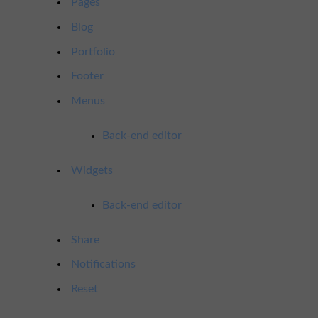
Pages
Blog
Portfolio
Footer
Menus
Back-end editor
Widgets
Back-end editor
Share
Notifications
Reset