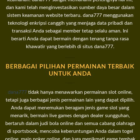
dan kami telah menginvestasikan sumber daya besar dalam
sistem keamanan website terbaru. dana777 menggunakan
teknologi enkripsi canggih yang menjaga data pribadi dan
transaksi Anda sebagai member tetap selalu aman. Ini
berarti Anda dapat bermain dengan tenang tanpa rasa
khawatir yang berlebih di situs dana777.
BERBAGAI PILIHAN PERMAINAN TERBAIK
UNTUK ANDA
dana777
tidak hanya menawarkan permainan slot online,
tetapi juga berbagai jenis permainan lain yang dapat dipilih.
Anda dapat menemukan beragam jenis game slot yang
menarik, bermain live games dengan dealer sungguhan,
bertaruh dalam judi bola online dan semua cabang olahraga
di sportsbook, mencoba keberuntungan Anda dalam togel
online, main poker online, dan juga menikmati game tembak